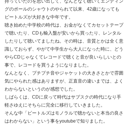
持っていたのを思い出して、なんとなく聴いてエンディン
グのポールのシャウトのやられて以来、42歳になっても
ビートルズが大好きな中年です。
聴き始めた中学校の時代は、お金がなくてカセットテープ
で聴いたり、CDも輸入盤が安いから買ったり、レンタル
したりして聴いてましたね。その時は、音質とかは全く意
識しておらず、やがて中学生から大人になった時に、どう
やらCDじゃなくてレコードで聴くと音が良いらしいとの
事で、レコードを買うようになりました。
なんとなく、プチプチ音やジャケットの大きさとかで雰囲
気にやられた感はありますが、正直音の違いまでは、よく
わからないというのが感想でした。
しばらくは、CDに戻って時代はサブスクの時代になり手
軽さゆえにそちらに完全に移行していきました。
そんな中「ビートルズはモノラルで聴かないと本当の良さ
はわからない」という事をyoutubeで知りました。