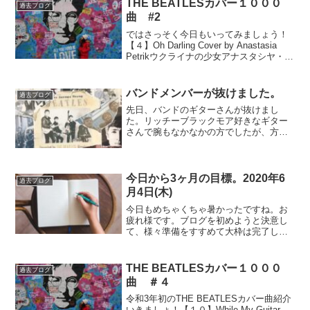
かった・・・（たぶ...
THE BEATLESカバー１０００
過去ブログ
曲 #2
ではさっそく今日もいってみましょう！
【４】Oh Darling Cover by Anastasia
Petrikウクライナの少女アナスタシヤ・ペ
トリクの歌う「Oh Darling」は、おそらく
最強。この曲のカバーもたくさんある
が、これ以上...
バンドメンバーが抜けました。
過去ブログ
先日、バンドのギターさんが抜けまし
た。リッチーブラックモア好きなギター
さんで腕もなかなかの方でしたが、方向
性の違いで抜けられました。僕との方向
性の違いで。僕がリーダーなんで。これ
で二人目です。意見がぶつかることは、
全然良い事だと考えている人...
今日から3ヶ月の目標。2020年6
過去ブログ
月4日(木)
今日もめちゃくちゃ暑かったですね。お
疲れ様です。ブログを初めようと決意し
て、様々準備をすすめて大枠は完了し
て、いざ記事を書くとなっても自分に甘
すぎる為、全然書かない。こんな自分に
甘すぎる僕なので、今日から３ヶ月の目
THE BEATLESカバー１０００
過去ブログ
標を書こうと思います。なん...
曲 ＃４
令和3年初のTHE BEATLESカバー曲紹介
いきましょ！【１０】While My Guitar