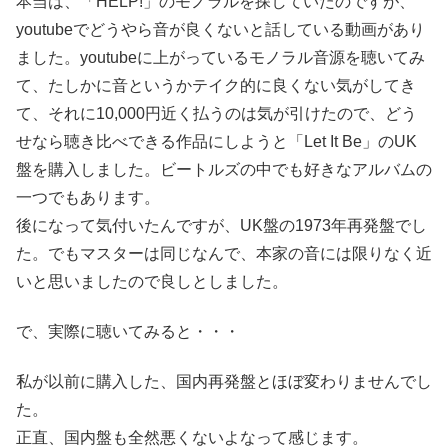
本当は、「HELP!」のモノラルを探していたのですが、
youtubeでどうやら音が良くないと話している動画があり
ました。youtubeに上がっているモノラル音源を聴いてみ
て、たしかに音というかテイク的に良くない気がしてき
て、それに10,000円近く払うのは気が引けたので、どう
せなら聴き比べできる作品にしようと「Let It Be」のUK
盤を購入しました。ビートルズの中でも好きなアルバムの
一つでもあります。
後になって気付いたんですが、UK盤の1973年再発盤でし
た。でもマスターは同じなんで、本家の音には限りなく近
いと思いましたので良しとしました。
で、実際に聴いてみると・・・
私が以前に購入した、国内再発盤とほぼ変わりませんでし
た。
正直、国内盤も全然悪くないよなって感じます。