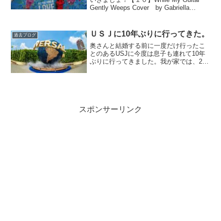
Gently Weeps Cover by Gabriella
Quevedoスウェーデンの現在（２０２１
年）２４歳のギタリスト、ガブリエー
ラ...
ＵＳＪに10年ぶりに行ってきた。
過去ブログ
奥さんと結婚する前に一度だけ行ったこ
とのあるUSJに今度は息子も連れて10年
ぶりに行ってきました。我が家では、20
年の時を経てついに「ハリーポッター」
ブームが到来（かなり遅れている）こん
なにハマるとは、全く想像していなかっ
たんですがとにかく...
スポンサーリンク